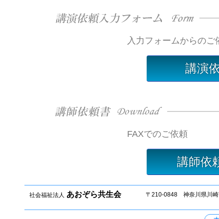
入力フォームからのご
講演
FAXでのご依頼
講師依
あおぞら共生会
〒210-0848 神奈川県川崎市川
社会福祉法人