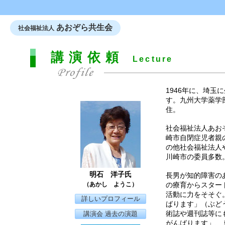
あおぞら共生会
社会福祉法人
講演依頼
Lecture
1946年に、埼
す。九州大学薬学
住。
社会福祉法人あお
崎市自閉症児者親
の他社会福祉法人
川崎市の委員多数
明石 洋子氏
長男が知的障害の
（あかし ようこ）
の療育からスター
活動に力をそそぐ
詳しいプロフィール
ばります」（ぶど
術誌や週刊誌等に
講演会 過去の演題
がんばります」、