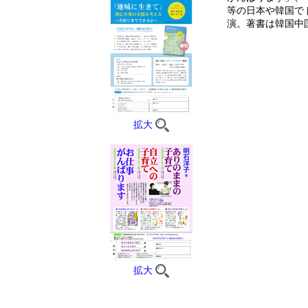
等の日本や韓国で
演。著書は韓国中
拡大
拡大