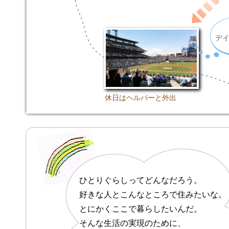
デ
休日はヘルパーと外出
ひとりぐらしってどんなだろう。
好きな人とこんなところで住みたいな。
とにかくここで暮らしたいんだ。
そんな生活の実現のために、